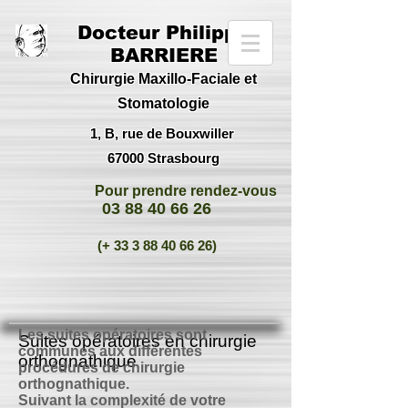
Docteur Philippe
BARRIERE
Chirurgie Maxillo-Faciale et
Stomatologie
1, B, rue de Bouxwiller
67000 Strasbourg
Pour prendre rendez-vous
03 88 40 66 26
(+
33 3 88 40 66 26)
Les suites opératoires sont
Suites opératoires en chirurgie
communes aux différentes
orthognathique
procédures de chirurgie
orthognathique.
Suivant la complexité de votre