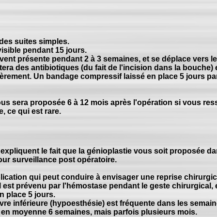
 des suites simples.
isible pendant 15 jours.
nt présente pendant 2 à 3 semaines, et se déplace vers le
era des antibiotiques (du fait de l'incision dans la bouche)
èrement. Un bandage compressif laissé en place 5 jours part
ous sera proposée 6 à 12 mois après l'opération si vous res
, ce qui est rare.
s expliquent le fait que la génioplastie vous soit proposée d
our surveillance post opératoire.
ication qui peut conduire à envisager une reprise chirurgi
l est prévenu par l'hémostase pendant le geste chirurgical,
n place 5 jours.
lèvre inférieure (hypoesthésie) est fréquente dans les semai
er en moyenne 6 semaines, mais parfois plusieurs mois.