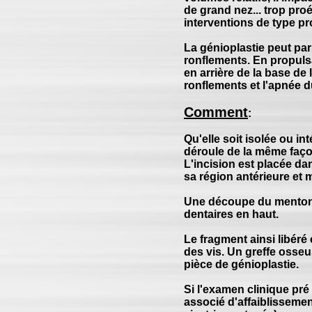
de grand nez... trop proé
interventions de type pro
La génioplastie peut par
ronflements. En propulsan
en arrière de la base de 
ronflements et l'apnée 
Comment
:
Qu'elle soit isolée ou in
déroule de la même faço
L'incision est placée da
sa région antérieure et m
Une découpe du menton e
dentaires en haut.
Le fragment ainsi libéré 
des vis. Un greffe osseu
pièce de génioplastie.
Si l'examen clinique pr
associé d'affaiblisseme