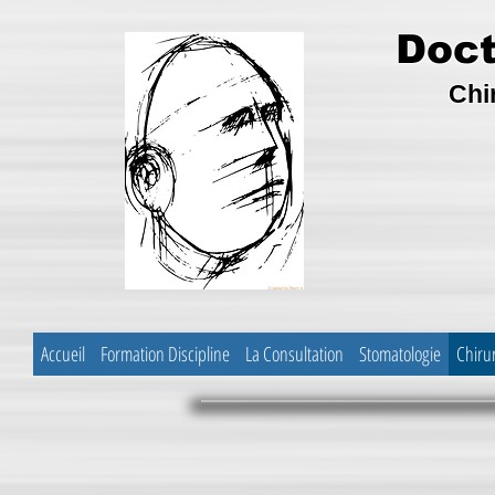
Doct
Chi
Accueil
Formation Discipline
La Consultation
Stomatologie
Chiru