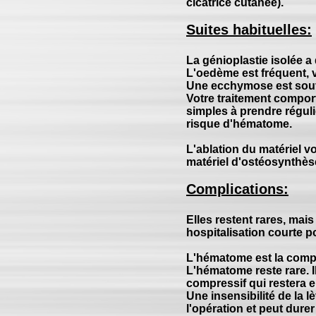
cicatrice cutanée).
Suites habituelles:
La génioplastie isolée a
L'oedème est fréquent, v
Une ecchymose est souve
Votre traitement comport
simples à prendre réguli
risque d'hématome.
L'ablation du matériel v
matériel d'ostéosynthèse
Complications:
Elles restent rares, mai
hospitalisation courte p
L'hématome est la compl
L'hématome reste rare. I
compressif qui restera e
Une insensibilité de la 
l'opération et peut dur