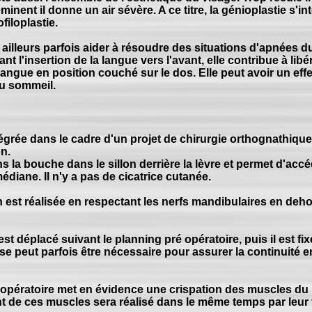
minent il donne un air sévère. A ce titre, la génioplastie s'i
filoplastie.
 ailleurs parfois aider à résoudre des situations d'apnées 
t l'insertion de la langue vers l'avant, elle contribue à libé
langue en position couché sur le dos. Elle peut avoir un effet
du sommeil.
tégrée dans le cadre d'un projet de chirurgie orthognathique
n.
ns la bouche dans le sillon derrière la lèvre et permet d'ac
édiane. Il n'y a pas de cicatrice cutanée.
st réalisée en respectant les nerfs mandibulaires en dehor
est déplacé suivant le planning pré opératoire, puis il est f
se peut parfois être nécessaire pour assurer la continuité en
é opératoire met en évidence une crispation des muscles du
nt de ces muscles sera réalisé dans le même temps par leur