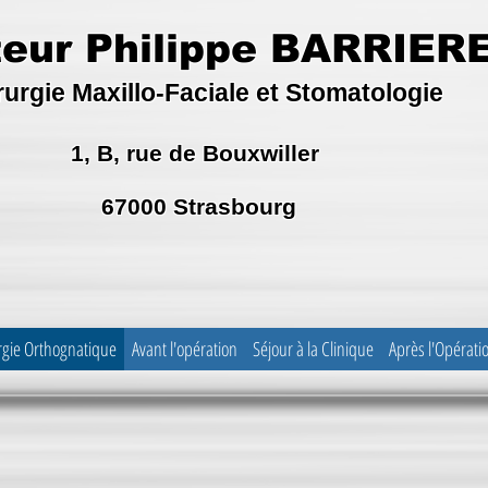
eur Philippe
BARRIER
rurgie Maxillo-Faciale et Stomatologie
1, B, rue de Bouxwiller
67000 Strasbourg
rgie Orthognatique
Avant l'opération
Séjour à la Clinique
Après l'Opérati