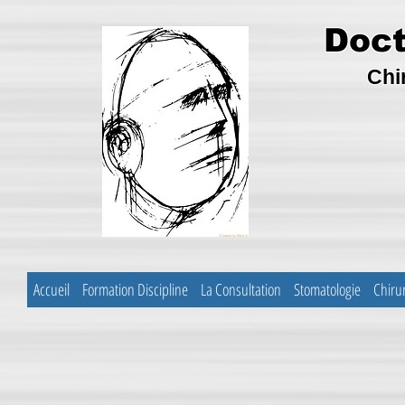
Doct
Chi
Accueil
Formation Discipline
La Consultation
Stomatologie
Chiru